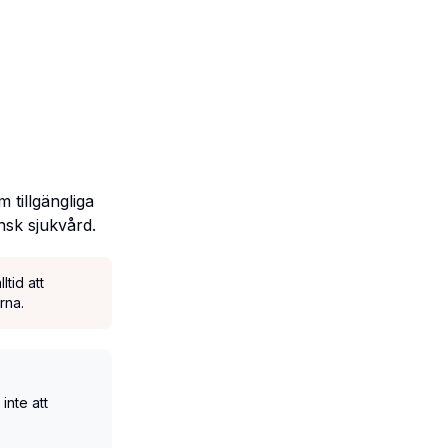
 tillgängliga
ensk sjukvård.
tid att
rna.
inte att