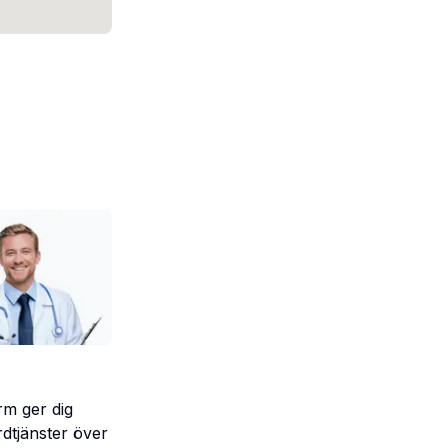
orm ger dig
rdtjänster över