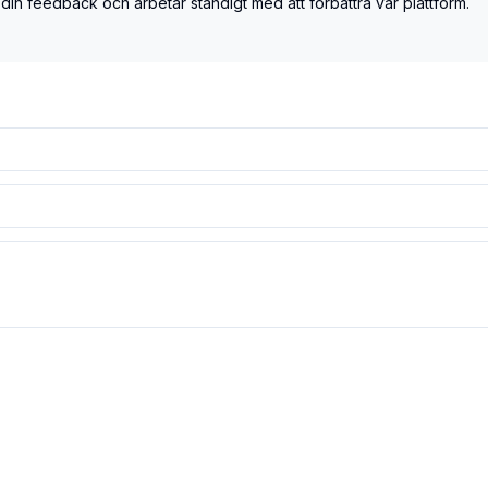
 din feedback och arbetar ständigt med att förbättra vår plattform.