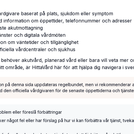
årdgivare baserat på plats, sjukdom eller symptom
ad information om öppettider, telefonnummer och adresser
ste akutmottagning
änster och digitala vårdmöten
on om väntetider och tillgänglighet
officiella vårdcentraler och sjukhus
behöver akutvård, planerad vård eller bara vill veta mer om
ditt område, är HittaVård här för att hjälpa dig navigera i sv
ion på denna sida uppdateras regelbundet, men vi rekommenderar all
d den officiella vårdgivaren för de senaste öppettiderna och tjänste
blem eller föreslå förbättringar
 något fel eller har förslag på hur vi kan förbättra vår tjänst, tveka 