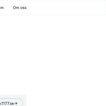
em
Om oss
1177.se