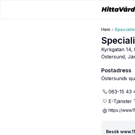
Hem
Speciali
Special
Kyrkgatan 14,
Östersund
,
Jä
Postadress
Östersunds sj
063-15 43 
E-Tjänster T
https://www.11
Besök www.117