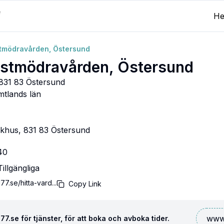
H
stmödravården, Östersund
istmödravården, Östersund
 831 83 Östersund
mtlands län
ukhus, 831 83 Östersund
40
illgängliga
77.se/hitta-vard...
Copy Link
www.
7.se för tjänster, för att boka och avboka tider.