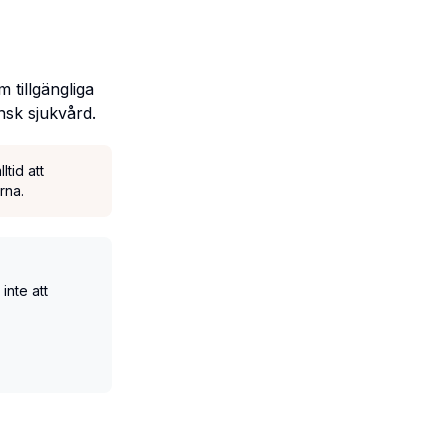
 tillgängliga
ensk sjukvård.
tid att
rna.
inte att