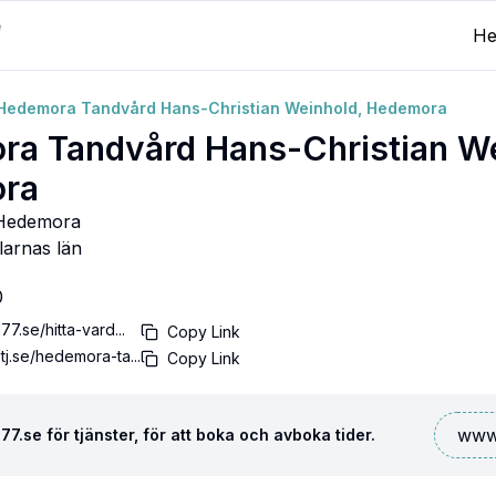
H
Hedemora Tandvård Hans-Christian Weinhold, Hedemora
a Tandvård Hans-Christian We
ra
 Hedemora
larnas län
0
77.se/hitta-vard...
Copy Link
tj.se/hedemora-ta...
Copy Link
www.
7.se för tjänster, för att boka och avboka tider.