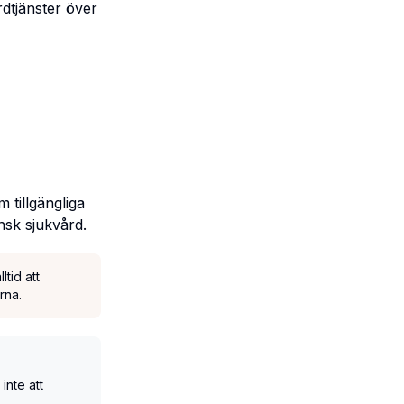
rdtjänster över
 tillgängliga
ensk sjukvård.
tid att
rna.
inte att