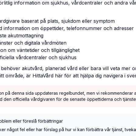
förlitlig information om sjukhus, vårdcentraler och andra vå
årdgivare baserat på plats, sjukdom eller symptom
ad information om öppettider, telefonnummer och adresser
ste akutmottagning
änster och digitala vårdmöten
on om väntetider och tillgänglighet
officiella vårdcentraler och sjukhus
behöver akutvård, planerad vård eller bara vill veta mer om
ditt område, är HittaVård här för att hjälpa dig navigera i sv
ion på denna sida uppdateras regelbundet, men vi rekommenderar all
d den officiella vårdgivaren för de senaste öppettiderna och tjänste
blem eller föreslå förbättringar
 något fel eller har förslag på hur vi kan förbättra vår tjänst, tveka 