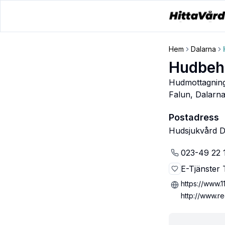
Hem
Dalarna
Hudbeha
Hudmottagning,
Falun
,
Dalarna
Postadress
Hudsjukvård Da
023-49 22 
E-Tjänster T
https://www.11
http://www.r