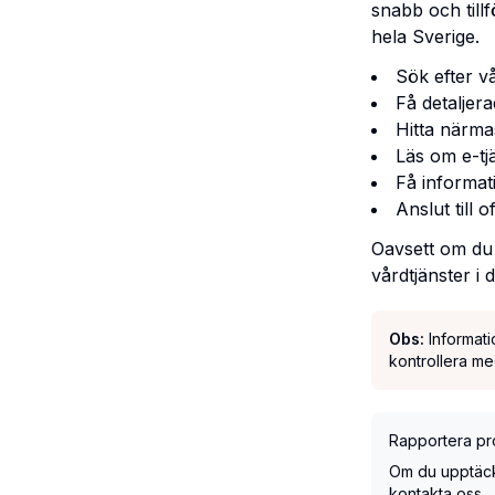
snabb och till
hela Sverige.
Sök efter v
Få detaljer
Hitta närma
Läs om e-tj
Få informati
Anslut till 
Oavsett om du 
vårdtjänster i 
Obs:
Informat
kontrollera me
Rapportera pro
Om du upptäcker
kontakta oss.