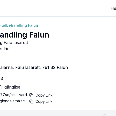
H
Hudbehandling Falun
ndling Falun
 Falu lasarett
s län
larna, Falu lasarett, 791 82 Falun
14
illgängliga
77.se/hitta-vard...
Copy Link
egiondalarna.se
Copy Link