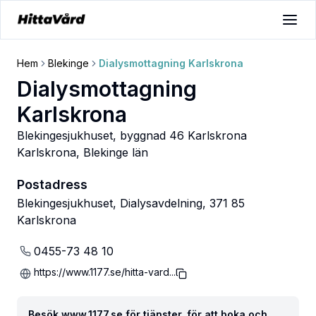
Hem
Blekinge
Dialysmottagning Karlskrona
Dialysmottagning
Karlskrona
Blekingesjukhuset, byggnad 46 Karlskrona
Karlskrona
,
Blekinge län
Postadress
Blekingesjukhuset, Dialysavdelning, 371 85
Karlskrona
0455-73 48 10
https://www.1177.se/hitta-vard...
Besök www.1177.se för tjänster, för att boka och